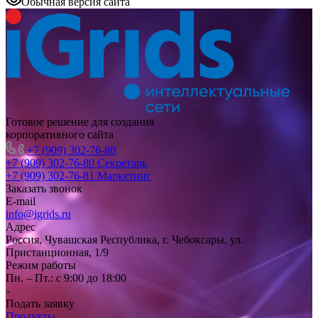
Обычная версия сайта
Готовое решение для создания
корпоративного сайта
+7 (909) 302-76-80
+7 (909) 302-76-80
Секретарь
+7 (909) 302-76-81
Маркетинг
Заказать звонок
E-mail
info@igrids.ru
Адрес
Россия, Чувашская Республика, г. Чебоксары, ул.
Пристанционная, 1/9
Режим работы
Пн. – Пт.: с 9:00 до 18:00
Подать заявку
Продукты