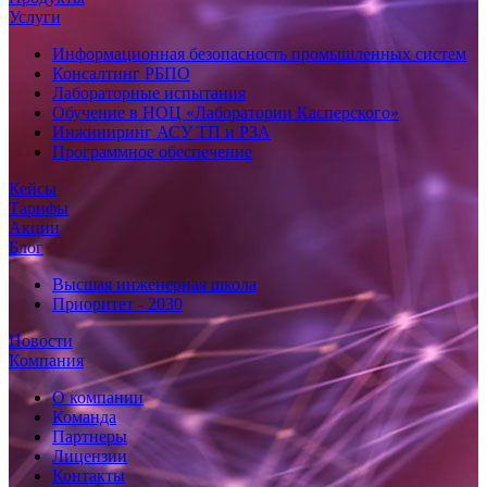
Услуги
Информационная безопасность промышленных систем
Консалтинг РБПО
Лабораторные испытания
Обучение в НОЦ «Лаборатории Касперского»
Инжиниринг АСУ ТП и РЗА
Программное обеспечение
Кейсы
Тарифы
Акции
Блог
Высшая инженерная школа
Приоритет - 2030
Новости
Компания
О компании
Команда
Партнеры
Лицензии
Контакты