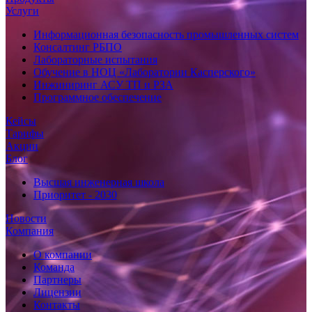
Услуги
Информационная безопасность промышленных систем
Консалтинг РБПО
Лабораторные испытания
Обучение в НОЦ «Лаборатории Касперского»
Инжиниринг АСУ ТП и РЗА
Программное обеспечение
Кейсы
Тарифы
Акции
Блог
Высшая инженерная школа
Приоритет - 2030
Новости
Компания
О компании
Команда
Партнеры
Лицензии
Контакты