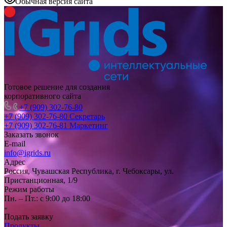
Обычная версия сайта
Готовое решение для создания
корпоративного сайта
+7 (909) 302-76-80
+7 (909) 302-76-80
Секретарь
+7 (909) 302-76-81
Маркетинг
Заказать звонок
E-mail
info@igrids.ru
Адрес
Россия, Чувашская Республика, г. Чебоксары, ул.
Пристанционная, 1/9
Режим работы
Пн. – Пт.: с 9:00 до 18:00
Подать заявку
Продукты