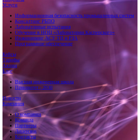
Услуги
Информационная безопасность промышленных систем
Консалтинг РБПО
Лабораторные испытания
Обучение в НОЦ «Лаборатории Касперского»
Инжиниринг АСУ ТП и РЗА
Программное обеспечение
Кейсы
Тарифы
Акции
Блог
Высшая инженерная школа
Приоритет - 2030
Новости
Компания
О компании
Команда
Партнеры
Лицензии
Контакты