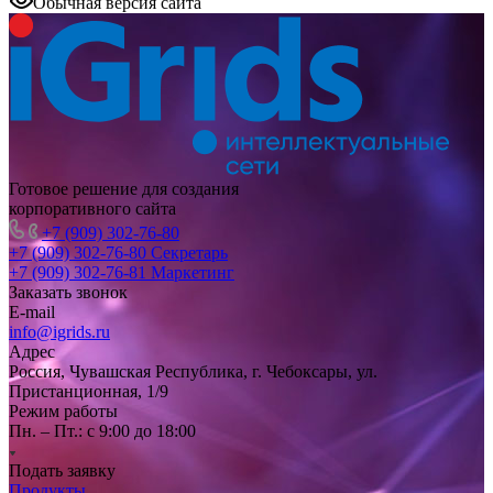
Обычная версия сайта
Готовое решение для создания
корпоративного сайта
+7 (909) 302-76-80
+7 (909) 302-76-80
Секретарь
+7 (909) 302-76-81
Маркетинг
Заказать звонок
E-mail
info@igrids.ru
Адрес
Россия, Чувашская Республика, г. Чебоксары, ул.
Пристанционная, 1/9
Режим работы
Пн. – Пт.: с 9:00 до 18:00
Подать заявку
Продукты