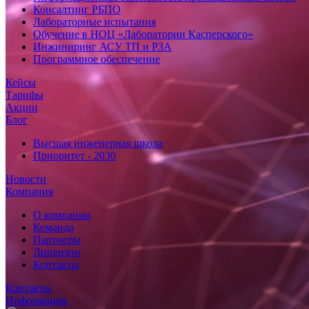
Консалтинг РБПО
Лабораторные испытания
Обучение в НОЦ «Лаборатории Касперского»
Инжиниринг АСУ ТП и РЗА
Программное обеспечение
Кейсы
Тарифы
Акции
Блог
Высшая инженерная школа
Приоритет - 2030
Новости
Компания
О компании
Команда
Партнеры
Лицензии
Контакты
Контакты
Информация