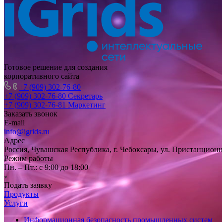
Готовое решение для создания
корпоративного сайта
+7 (909) 302-76-80
+7 (909) 302-76-80
Секретарь
+7 (909) 302-76-81
Маркетинг
Заказать звонок
E-mail
info@igrids.ru
Адрес
Россия, Чувашская Республика, г. Чебоксары, ул. Пристанционн
Режим работы
Пн. – Пт.: с 9:00 до 18:00
Подать заявку
Продукты
Услуги
Информационная безопасность промышленных систем