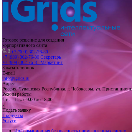
Готовое решение для создания
корпоративного сайта
+7 (909) 302-76-80
+7 (909) 302-76-80
Секретарь
+7 (909) 302-76-81
Маркетинг
Заказать звонок
E-mail
info@igrids.ru
Адрес
Россия, Чувашская Республика, г. Чебоксары, ул. Пристанционн
Режим работы
Пн. – Пт.: с 9:00 до 18:00
Подать заявку
Продукты
Услуги
Информационная безопасность промышленных систем