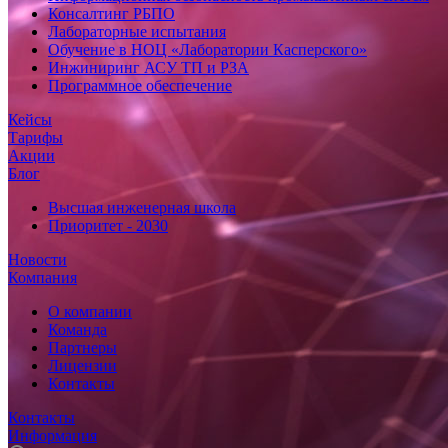
Консалтинг РБПО
Лабораторные испытания
Обучение в НОЦ «Лаборатории Касперского»
Инжиниринг АСУ ТП и РЗА
Программное обеспечение
Кейсы
Тарифы
Акции
Блог
Высшая инженерная школа
Приоритет - 2030
Новости
Компания
О компании
Команда
Партнеры
Лицензии
Контакты
Контакты
Информация