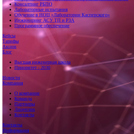
Консалтинг РБПО
Лабораторные испытания
Обучение в НОЦ «Лаборатории Касперского»
Инжиниринг АСУ ТП и РЗА
Программное обеспечение
Кейсы
Тарифы
Акции
Блог
Высшая инженерная школа
Приоритет - 2030
Новости
Компания
О компании
Команда
Партнеры
Лицензии
Контакты
Контакты
Информация