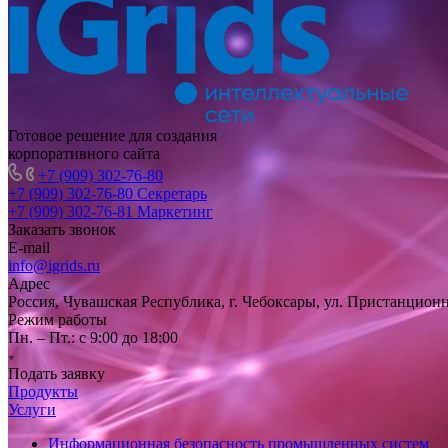
Готовое решение для создания
корпоративного сайта
+7 (909) 302-76-80
+7 (909) 302-76-80
Секретарь
+7 (909) 302-76-81
Маркетинг
Заказать звонок
E-mail
info@igrids.ru
Адрес
Россия, Чувашская Республика, г. Чебоксары, ул. Пристанционн
Режим работы
Пн. – Пт.: с 9:00 до 18:00
Подать заявку
Продукты
Услуги
Информационная безопасность промышленных систем