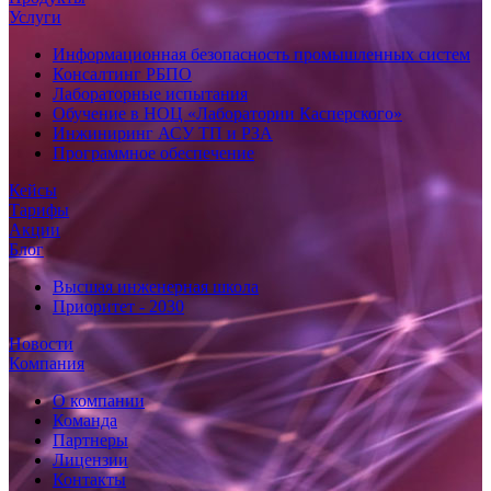
Услуги
Информационная безопасность промышленных систем
Консалтинг РБПО
Лабораторные испытания
Обучение в НОЦ «Лаборатории Касперского»
Инжиниринг АСУ ТП и РЗА
Программное обеспечение
Кейсы
Тарифы
Акции
Блог
Высшая инженерная школа
Приоритет - 2030
Новости
Компания
О компании
Команда
Партнеры
Лицензии
Контакты