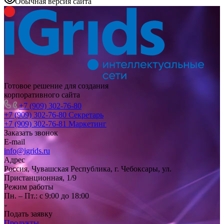
Обычная версия сайта
Готовое решение для создания
корпоративного сайта
+7 (909) 302-76-80
+7 (909) 302-76-80
Секретарь
+7 (909) 302-76-81
Маркетинг
Заказать звонок
E-mail
info@igrids.ru
Адрес
Россия, Чувашская Республика, г. Чебоксары, ул.
Пристанционная, 1/9
Режим работы
Пн. – Пт.: с 9:00 до 18:00
Подать заявку
Продукты