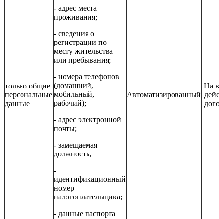
- адрес места
проживания;
- сведения о
регистрации по
месту жительства
или пребывания;
- номера телефонов
(домашний,
только общие
На 
мобильный,
персональные
Автоматизированный
дей
рабочий);
данные
дог
- адрес электронной
почты;
- замещаемая
должность;
-
идентификационный
номер
налогоплательщика;
- данные паспорта