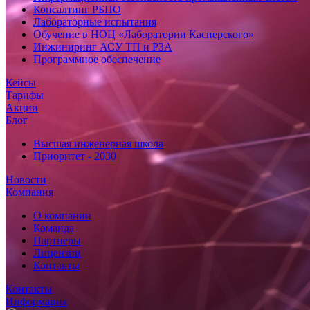
Консалтинг РБПО
Лабораторные испытания
Обучение в НОЦ «Лаборатории Касперского»
Инжиниринг АСУ ТП и РЗА
Программное обеспечение
Кейсы
Тарифы
Акции
Блог
Высшая инженерная школа
Приоритет - 2030
Новости
Компания
О компании
Команда
Партнеры
Лицензии
Контакты
Контакты
Информация