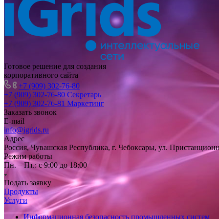
Готовое решение для создания
корпоративного сайта
+7 (909) 302-76-80
+7 (909) 302-76-80
Секретарь
+7 (909) 302-76-81
Маркетинг
Заказать звонок
E-mail
info@igrids.ru
Адрес
Россия, Чувашская Республика, г. Чебоксары, ул. Пристанционн
Режим работы
Пн. – Пт.: с 9:00 до 18:00
Подать заявку
Продукты
Услуги
Информационная безопасность промышленных систем