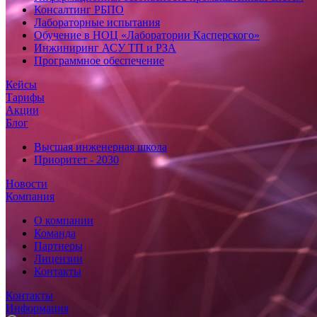
Консалтинг РБПО
Лабораторные испытания
Обучение в НОЦ «Лаборатории Касперского»
Инжиниринг АСУ ТП и РЗА
Программное обеспечение
Кейсы
Тарифы
Акции
Блог
Высшая инженерная школа
Приоритет - 2030
Новости
Компания
О компании
Команда
Партнеры
Лицензии
Контакты
Контакты
Информация