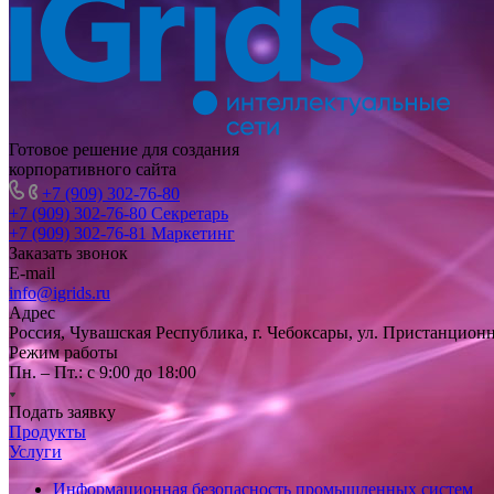
Готовое решение для создания
корпоративного сайта
+7 (909) 302-76-80
+7 (909) 302-76-80
Секретарь
+7 (909) 302-76-81
Маркетинг
Заказать звонок
E-mail
info@igrids.ru
Адрес
Россия, Чувашская Республика, г. Чебоксары, ул. Пристанционн
Режим работы
Пн. – Пт.: с 9:00 до 18:00
Подать заявку
Продукты
Услуги
Информационная безопасность промышленных систем