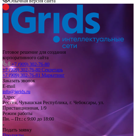
Обычная версия сайта
Готовое решение для создания
корпоративного сайта
+7 (909) 302-76-80
+7 (909) 302-76-80
Секретарь
+7 (909) 302-76-81
Маркетинг
Заказать звонок
E-mail
info@igrids.ru
Адрес
Россия, Чувашская Республика, г. Чебоксары, ул.
Пристанционная, 1/9
Режим работы
Пн. – Пт.: с 9:00 до 18:00
Подать заявку
Продукты