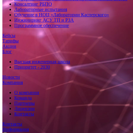
Консалтинг РБПО
Лабораторные испытания
Обучение в НОЦ «Лаборатории Касперского»
Инжиниринг АСУ ТП и РЗА
Программное обеспечение
Кейсы
Тарифы
Акции
Блог
Высшая инженерная школа
Приоритет - 2030
Новости
Компания
О компании
Команда
Партнеры
Лицензии
Контакты
Контакты
Информация