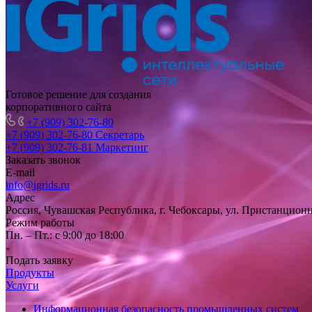
Готовое решение для создания
корпоративного сайта
+7 (909) 302-76-80
+7 (909) 302-76-80
Секретарь
+7 (909) 302-76-81
Маркетинг
Заказать звонок
E-mail
info@igrids.ru
Адрес
Россия, Чувашская Республика, г. Чебоксары, ул. Пристанционн
Режим работы
Пн. – Пт.: с 9:00 до 18:00
Подать заявку
Продукты
Услуги
Информационная безопасность промышленных систем