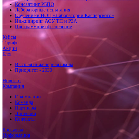
Консалтинг РБПО
Лабораторные испытания
Обучение в НОЦ «Лаборатории Касперского»
Инжиниринг АСУ ТП и РЗА
Программное обеспечение
Кейсы
Тарифы
Акции
Блог
Высшая инженерная школа
Приоритет - 2030
Новости
Компания
О компании
Команда
Партнеры
Лицензии
Контакты
Контакты
Информация