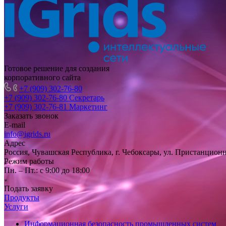
Готовое решение для создания
корпоративного сайта
+7 (909) 302-76-80
+7 (909) 302-76-80
Секретарь
+7 (909) 302-76-81
Маркетинг
Заказать звонок
E-mail
info@igrids.ru
Адрес
Россия, Чувашская Республика, г. Чебоксары, ул. Пристанционн
Режим работы
Пн. – Пт.: с 9:00 до 18:00
Подать заявку
Продукты
Услуги
Информационная безопасность промышленных систем