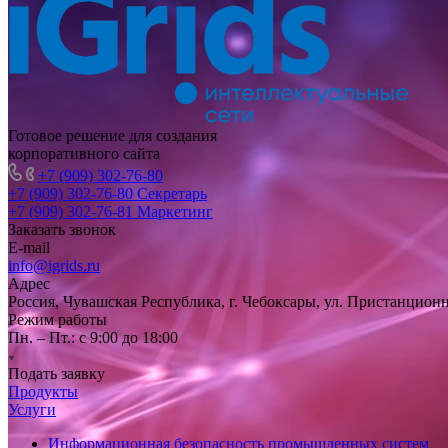
Готовое решение для создания
корпоративного сайта
+7 (909) 302-76-80
+7 (909) 302-76-80
Секретарь
+7 (909) 302-76-81
Маркетинг
Заказать звонок
E-mail
info@igrids.ru
Адрес
Россия, Чувашская Республика, г. Чебоксары, ул. Пристанционн
Режим работы
Пн. – Пт.: с 9:00 до 18:00
Подать заявку
Продукты
Услуги
Информационная безопасность промышленных систем