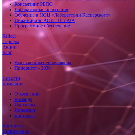
Консалтинг РБПО
Лабораторные испытания
Обучение в НОЦ «Лаборатории Касперского»
Инжиниринг АСУ ТП и РЗА
Программное обеспечение
Кейсы
Тарифы
Акции
Блог
Высшая инженерная школа
Приоритет - 2030
Новости
Компания
О компании
Команда
Партнеры
Лицензии
Контакты
Контакты
Информация