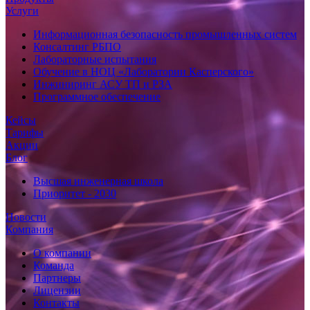
Услуги
Информационная безопасность промышленных систем
Консалтинг РБПО
Лабораторные испытания
Обучение в НОЦ «Лаборатории Касперского»
Инжиниринг АСУ ТП и РЗА
Программное обеспечение
Кейсы
Тарифы
Акции
Блог
Высшая инженерная школа
Приоритет - 2030
Новости
Компания
О компании
Команда
Партнеры
Лицензии
Контакты