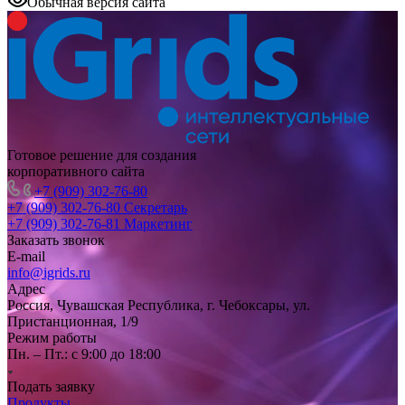
Обычная версия сайта
Готовое решение для создания
корпоративного сайта
+7 (909) 302-76-80
+7 (909) 302-76-80
Секретарь
+7 (909) 302-76-81
Маркетинг
Заказать звонок
E-mail
info@igrids.ru
Адрес
Россия, Чувашская Республика, г. Чебоксары, ул.
Пристанционная, 1/9
Режим работы
Пн. – Пт.: с 9:00 до 18:00
Подать заявку
Продукты