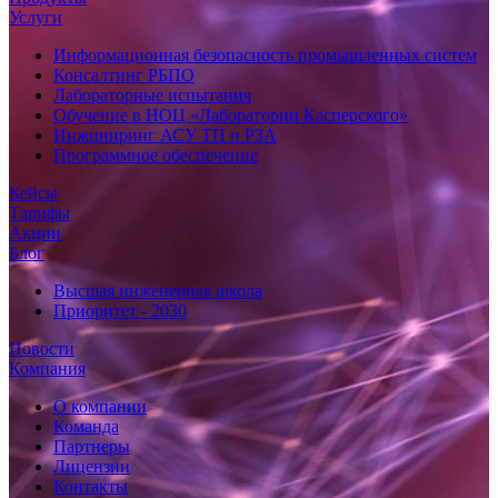
Услуги
Информационная безопасность промышленных систем
Консалтинг РБПО
Лабораторные испытания
Обучение в НОЦ «Лаборатории Касперского»
Инжиниринг АСУ ТП и РЗА
Программное обеспечение
Кейсы
Тарифы
Акции
Блог
Высшая инженерная школа
Приоритет - 2030
Новости
Компания
О компании
Команда
Партнеры
Лицензии
Контакты