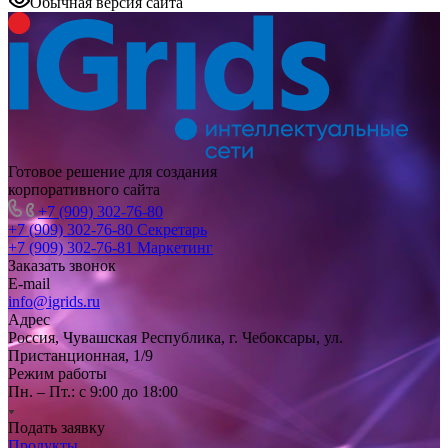
Обычная версия сайта
Готовое решение для создания
корпоративного сайта
+7 (909) 302-76-80
+7 (909) 302-76-80
Секретарь
+7 (909) 302-76-81
Маркетинг
Заказать звонок
E-mail
info@igrids.ru
Адрес
Россия, Чувашская Республика, г. Чебоксары, ул.
Пристанционная, 1/9
Режим работы
Пн. – Пт.: с 9:00 до 18:00
Подать заявку
Продукты