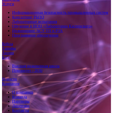
Услуги
Информационная безопасность промышленных систем
Консалтинг РБПО
Лабораторные испытания
Обучение в НОЦ «Лаборатории Касперского»
Инжиниринг АСУ ТП и РЗА
Программное обеспечение
Кейсы
Тарифы
Акции
Блог
Высшая инженерная школа
Приоритет - 2030
Новости
Компания
О компании
Команда
Партнеры
Лицензии
Контакты