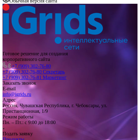
Обычная версия сайта
Готовое решение для создания
корпоративного сайта
+7 (909) 302-76-80
+7 (909) 302-76-80
Секретарь
+7 (909) 302-76-81
Маркетинг
Заказать звонок
E-mail
info@igrids.ru
Адрес
Россия, Чувашская Республика, г. Чебоксары, ул.
Пристанционная, 1/9
Режим работы
Пн. – Пт.: с 9:00 до 18:00
Подать заявку
Продукты