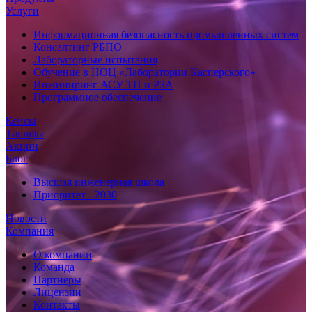
Услуги
Информационная безопасность промышленных систем
Консалтинг РБПО
Лабораторные испытания
Обучение в НОЦ «Лаборатории Касперского»
Инжиниринг АСУ ТП и РЗА
Программное обеспечение
Кейсы
Тарифы
Акции
Блог
Высшая инженерная школа
Приоритет - 2030
Новости
Компания
О компании
Команда
Партнеры
Лицензии
Контакты