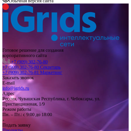
Обычная версия сайта
Готовое решение для создания
корпоративного сайта
+7 (909) 302-76-80
+7 (909) 302-76-80
Секретарь
+7 (909) 302-76-81
Маркетинг
Заказать звонок
E-mail
info@igrids.ru
Адрес
Россия, Чувашская Республика, г. Чебоксары, ул.
Пристанционная, 1/9
Режим работы
Пн. – Пт.: с 9:00 до 18:00
Подать заявку
Продукты