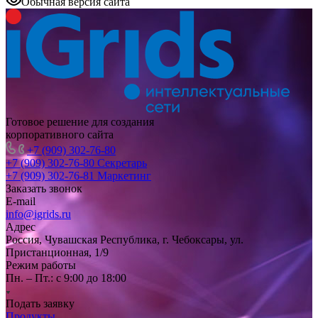
Обычная версия сайта
Готовое решение для создания
корпоративного сайта
+7 (909) 302-76-80
+7 (909) 302-76-80
Секретарь
+7 (909) 302-76-81
Маркетинг
Заказать звонок
E-mail
info@igrids.ru
Адрес
Россия, Чувашская Республика, г. Чебоксары, ул.
Пристанционная, 1/9
Режим работы
Пн. – Пт.: с 9:00 до 18:00
Подать заявку
Продукты