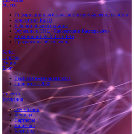
Услуги
Информационная безопасность промышленных систем
Консалтинг РБПО
Лабораторные испытания
Обучение в НОЦ «Лаборатории Касперского»
Инжиниринг АСУ ТП и РЗА
Программное обеспечение
Кейсы
Тарифы
Акции
Блог
Высшая инженерная школа
Приоритет - 2030
Новости
Компания
О компании
Команда
Партнеры
Лицензии
Контакты